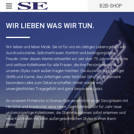
B2B-SHOP
WIR LIEBEN WAS WIR TUN.
Wir lieben und leben Mode. Sie ist für uns ein stetiges Lebensgefühl aus
Ausdrucksstärke, Selbstvertrauen, Komfort und bedingungsloser
Freude. Unter diesen Werten entwerfen wir seit über 75 Jahren modische
und zeitlose Kollektionen für alle Frauen, die ihre Persönlichkeit mit
unseren Styles nach außen tragen möchten. Die Auswahl hochwertiger
Stoffe und Garne, das Anfertigen unter höchster Sorgfalt und unsere
besondere Liebe zum Detail erschaffen immer wieder ein
unvergleichliches Tragegefühl und ganz besondere Looks.
An unserem Firmensitz in Gronau-Epe verwirklicht unser Designteam mit
Herzblut und Kreativität seine Ideen. So entstehen Jahr für Jahr neue
und einzigartige Kollektionen, die Stammkundinnen sofort erkennen und
neue Kundinnen mit ihren außergewöhnlichen Styles in ihren Bann
ziehen.